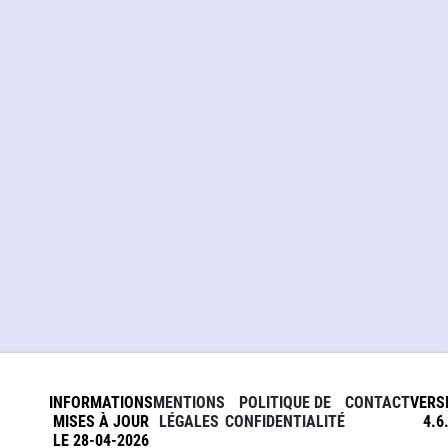
INFORMATIONS
MENTIONS
POLITIQUE DE
CONTACT
VERS
MISES À JOUR
LÉGALES
CONFIDENTIALITÉ
4.6
LE 28-04-2026