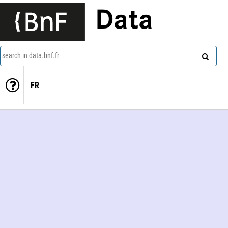
Data
search in data.bnf.fr
FR