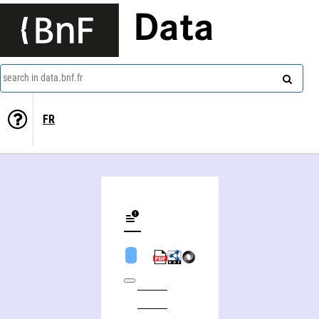
Data
search in data.bnf.fr
FR