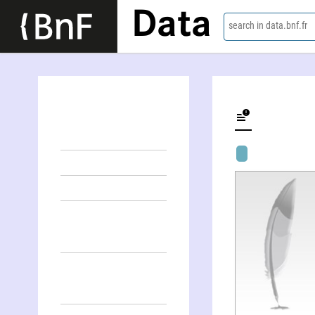
Data
search in data.bnf.fr