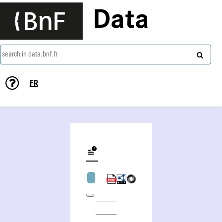
Data
search in data.bnf.fr
FR