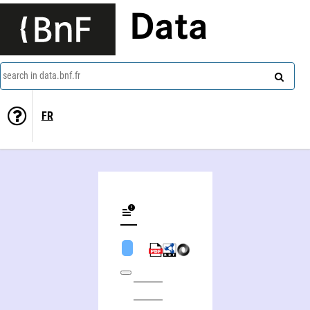
Data
search in data.bnf.fr
FR