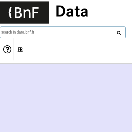
Data
search in data.bnf.fr
FR