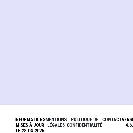
INFORMATIONS
MENTIONS
POLITIQUE DE
CONTACT
VERS
MISES À JOUR
LÉGALES
CONFIDENTIALITÉ
4.6
LE 28-04-2026