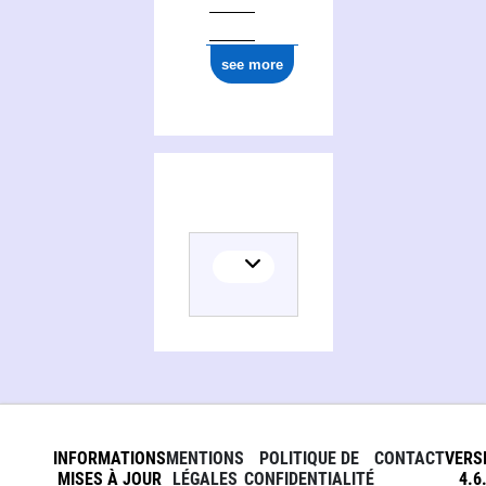
ark:/12148/cb12117795z
see more
INFORMATIONS
MENTIONS
POLITIQUE DE
CONTACT
VERS
MISES À JOUR
LÉGALES
CONFIDENTIALITÉ
4.6