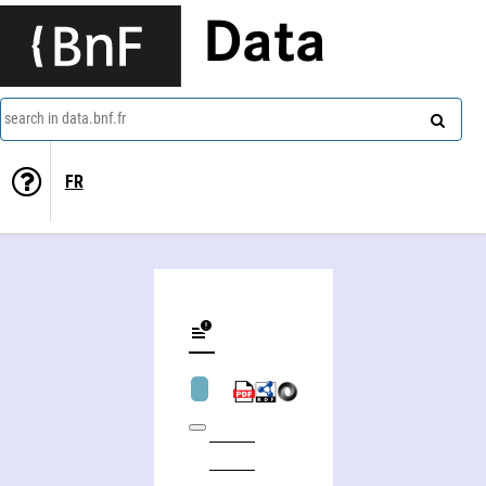
Data
search in data.bnf.fr
FR