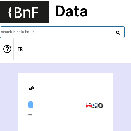
Data
search in data.bnf.fr
FR