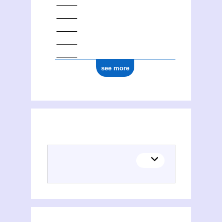
see more
(