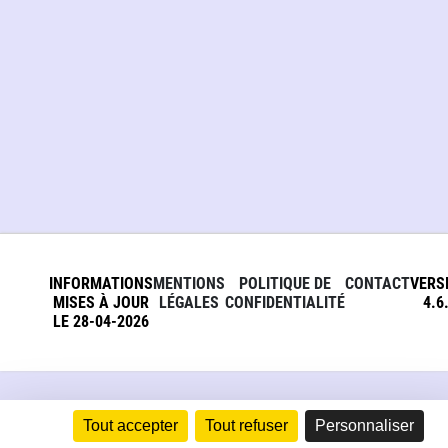
INFORMATIONS
MENTIONS
POLITIQUE DE
CONTACT
VERS
MISES À JOUR
LÉGALES
CONFIDENTIALITÉ
4.6
LE 28-04-2026
Tout accepter
Tout refuser
Personnaliser