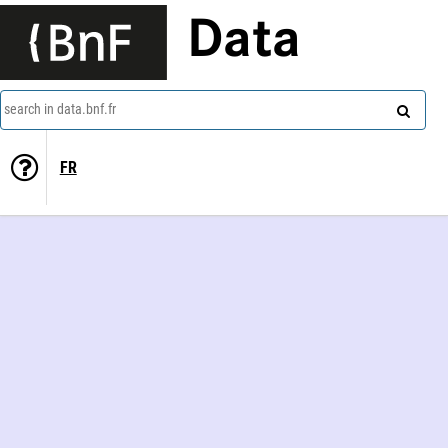
Data
search in data.bnf.fr
FR