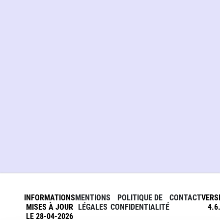
INFORMATIONS
MENTIONS
POLITIQUE DE
CONTACT
VERS
MISES À JOUR
LÉGALES
CONFIDENTIALITÉ
4.6
LE 28-04-2026