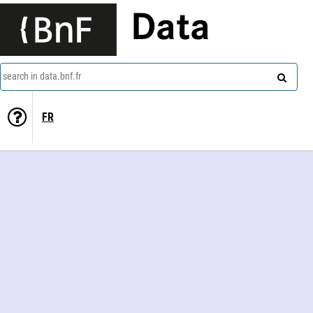
Data
search in data.bnf.fr
FR