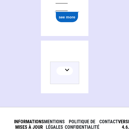
see more
INFORMATIONS
MENTIONS
POLITIQUE DE
CONTACT
VERS
MISES À JOUR
LÉGALES
CONFIDENTIALITÉ
4.6