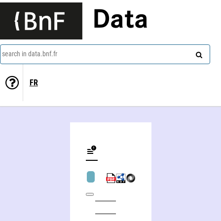
Data
search in data.bnf.fr
FR