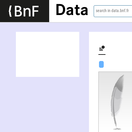
Data
search in data.bnf.fr