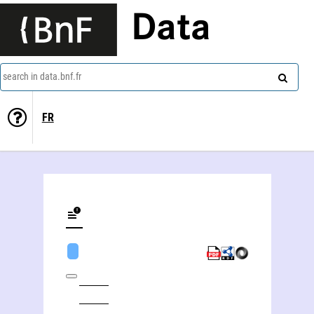
Data
search in data.bnf.fr
FR