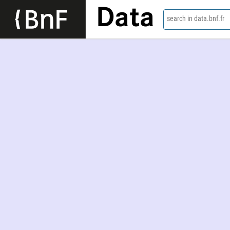
Data
search in data.bnf.fr