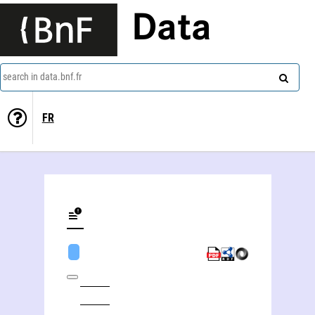
Data
search in data.bnf.fr
FR