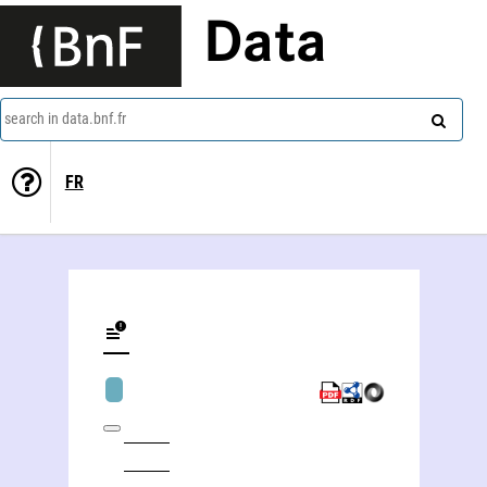
Data
search in data.bnf.fr
FR