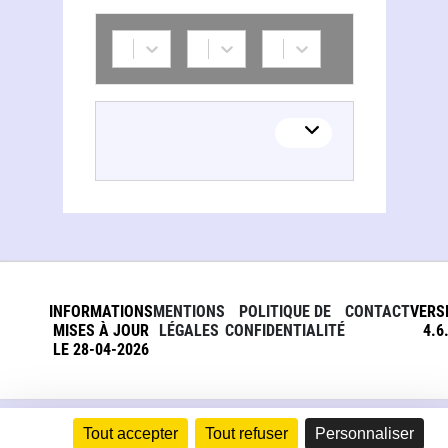
INFORMATIONS
MENTIONS
POLITIQUE DE
CONTACT
VERS
MISES À JOUR
LÉGALES
CONFIDENTIALITÉ
4.6
LE 28-04-2026
Tout accepter
Tout refuser
Personnaliser