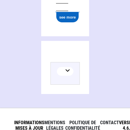
see more
INFORMATIONS
MENTIONS
POLITIQUE DE
CONTACT
VERS
MISES À JOUR
LÉGALES
CONFIDENTIALITÉ
4.6