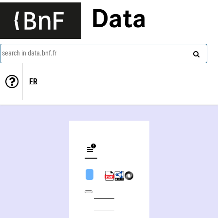
Data
search in data.bnf.fr
FR
Robert Martin (juriste)