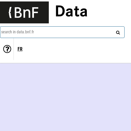
Data
search in data.bnf.fr
FR