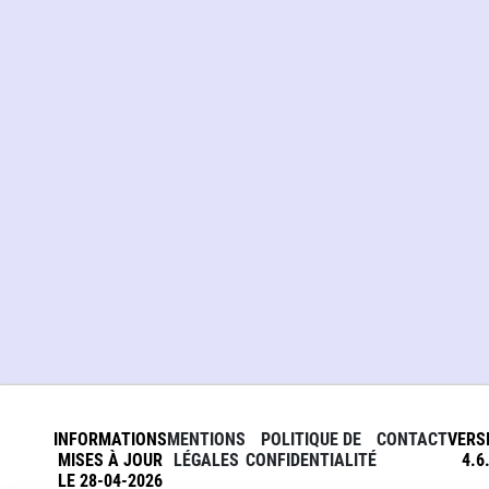
INFORMATIONS
MENTIONS
POLITIQUE DE
CONTACT
VERS
MISES À JOUR
LÉGALES
CONFIDENTIALITÉ
4.6
LE 28-04-2026