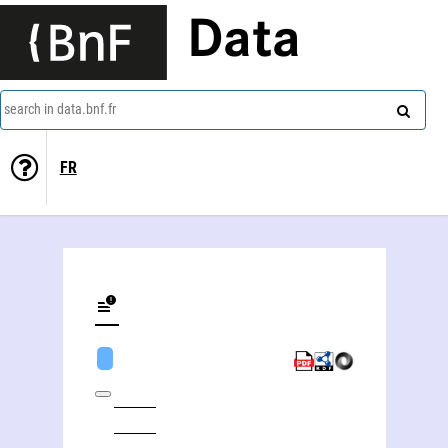
Data
search in data.bnf.fr
FR