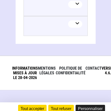
INFORMATIONS
MENTIONS
POLITIQUE DE
CONTACT
VERS
MISES À JOUR
LÉGALES
CONFIDENTIALITÉ
4.6
LE 28-04-2026
Tout accepter
Tout refuser
Personnaliser