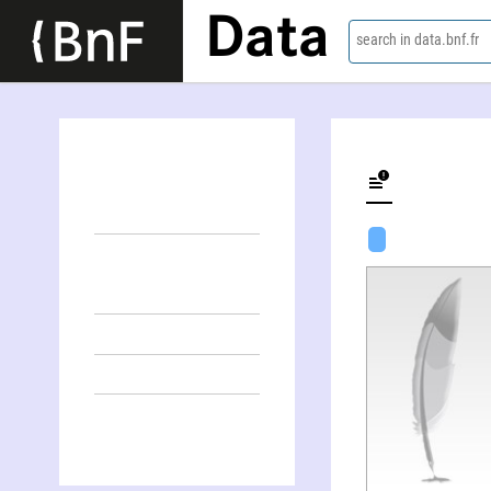
Data
search in data.bnf.fr