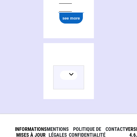
see more
INFORMATIONS
MENTIONS
POLITIQUE DE
CONTACT
VERS
MISES À JOUR
LÉGALES
CONFIDENTIALITÉ
4.6