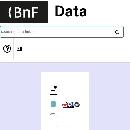
Data
search in data.bnf.fr
FR