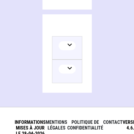
INFORMATIONS
MENTIONS
POLITIQUE DE
CONTACT
VERS
MISES À JOUR
LÉGALES
CONFIDENTIALITÉ
4.6
LE 28-04-2026