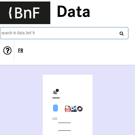
Data
search in data.bnf.fr
FR