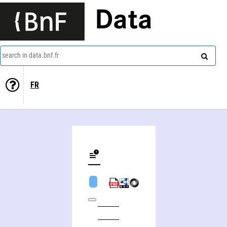
Data
search in data.bnf.fr
FR