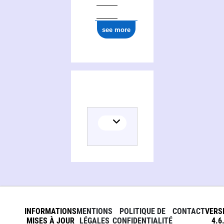
see more
INFORMATIONS
MENTIONS
POLITIQUE DE
CONTACT
VERS
MISES À JOUR
LÉGALES
CONFIDENTIALITÉ
4.6