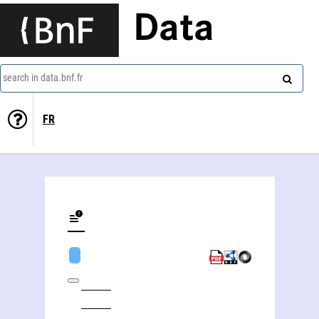
Data
search in data.bnf.fr
FR