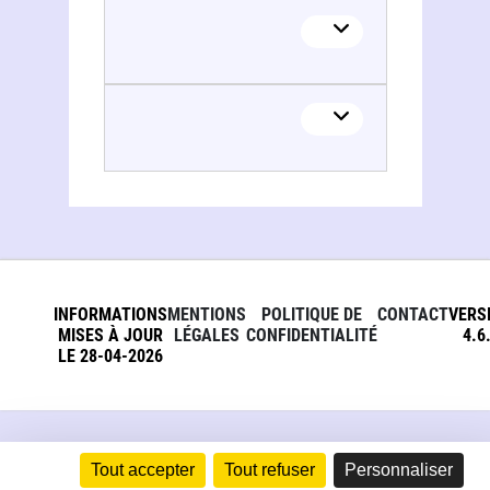
INFORMATIONS
MENTIONS
POLITIQUE DE
CONTACT
VERS
MISES À JOUR
LÉGALES
CONFIDENTIALITÉ
4.6
LE 28-04-2026
Tout accepter
Tout refuser
Personnaliser