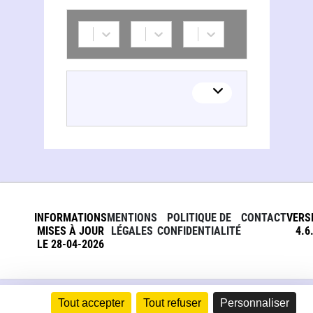
INFORMATIONS
MENTIONS
POLITIQUE DE
CONTACT
VERS
MISES À JOUR
LÉGALES
CONFIDENTIALITÉ
4.6
LE 28-04-2026
Tout accepter
Tout refuser
Personnaliser