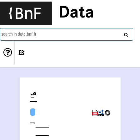
Data
search in data.bnf.fr
FR