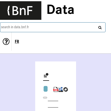
Data
search in data.bnf.fr
FR