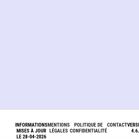
INFORMATIONS
MENTIONS
POLITIQUE DE
CONTACT
VERS
MISES À JOUR
LÉGALES
CONFIDENTIALITÉ
4.6
LE 28-04-2026