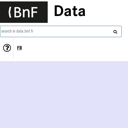
Data
search in data.bnf.fr
FR