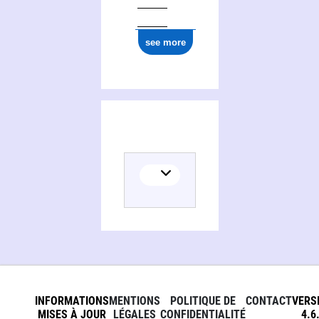
see more
INFORMATIONS
MENTIONS
POLITIQUE DE
CONTACT
VERS
MISES À JOUR
LÉGALES
CONFIDENTIALITÉ
4.6