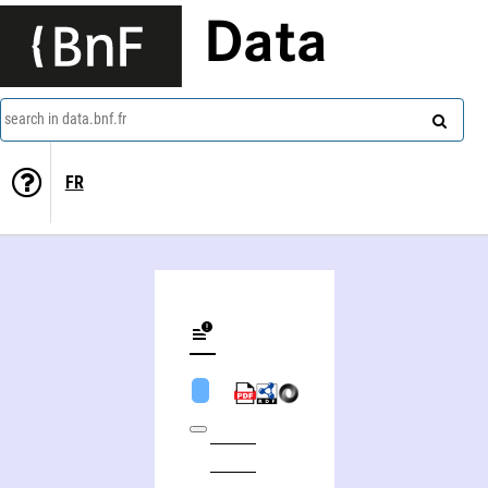
Data
search in data.bnf.fr
FR