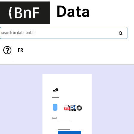
Data
search in data.bnf.fr
FR