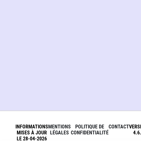
INFORMATIONS
MENTIONS
POLITIQUE DE
CONTACT
VERS
MISES À JOUR
LÉGALES
CONFIDENTIALITÉ
4.6
LE 28-04-2026