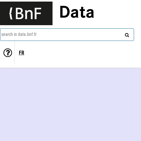
Data
search in data.bnf.fr
FR