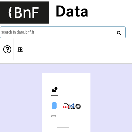
Data
search in data.bnf.fr
FR