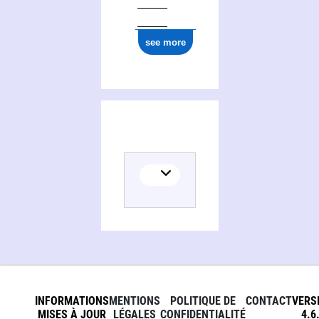
see more
INFORMATIONS
MENTIONS
POLITIQUE DE
CONTACT
VERS
MISES À JOUR
LÉGALES
CONFIDENTIALITÉ
4.6