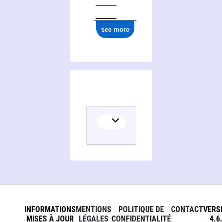
see more
INFORMATIONS
MENTIONS
POLITIQUE DE
CONTACT
VERS
MISES À JOUR
LÉGALES
CONFIDENTIALITÉ
4.6