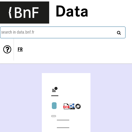
Data
search in data.bnf.fr
FR