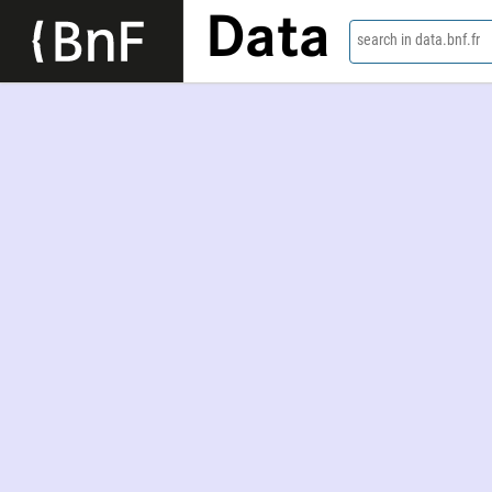
Data
search in data.bnf.fr