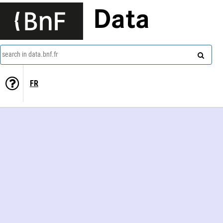
Data
search in data.bnf.fr
FR