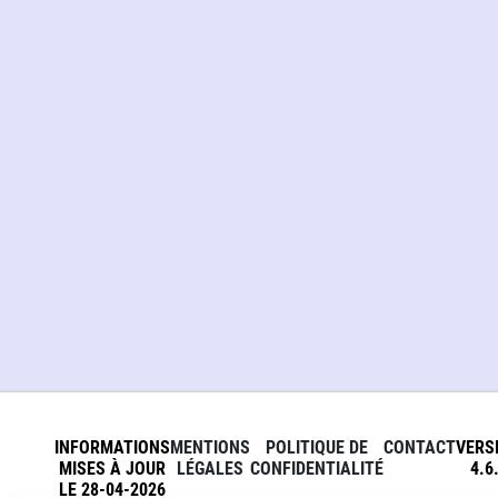
INFORMATIONS
MENTIONS
POLITIQUE DE
CONTACT
VERS
MISES À JOUR
LÉGALES
CONFIDENTIALITÉ
4.6
LE 28-04-2026