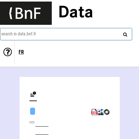
Data
search in data.bnf.fr
FR