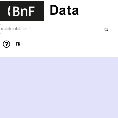
Data
search in data.bnf.fr
FR