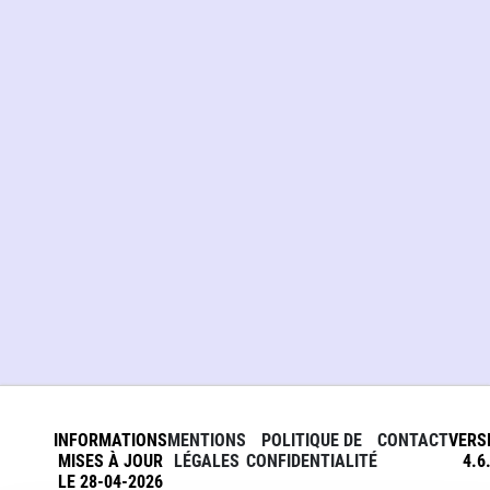
INFORMATIONS
MENTIONS
POLITIQUE DE
CONTACT
VERS
MISES À JOUR
LÉGALES
CONFIDENTIALITÉ
4.6
LE 28-04-2026