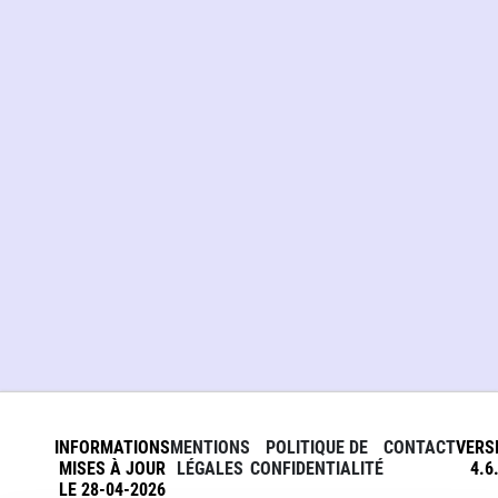
INFORMATIONS
MENTIONS
POLITIQUE DE
CONTACT
VERS
MISES À JOUR
LÉGALES
CONFIDENTIALITÉ
4.6
LE 28-04-2026