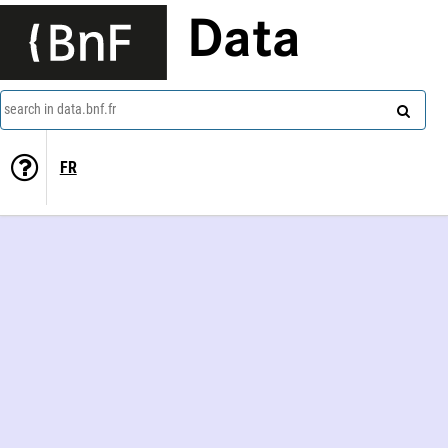
Data
search in data.bnf.fr
FR