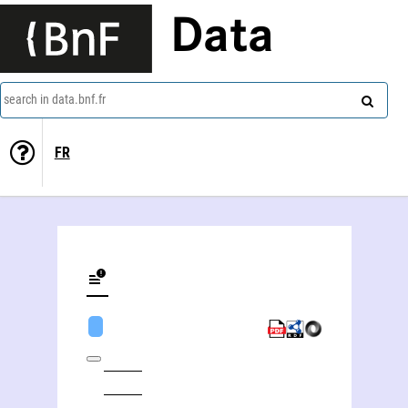
Data
search in data.bnf.fr
FR