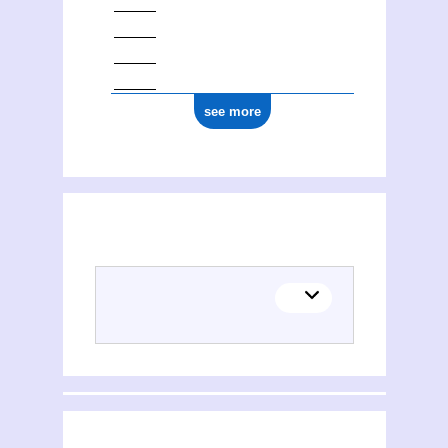
see more
(