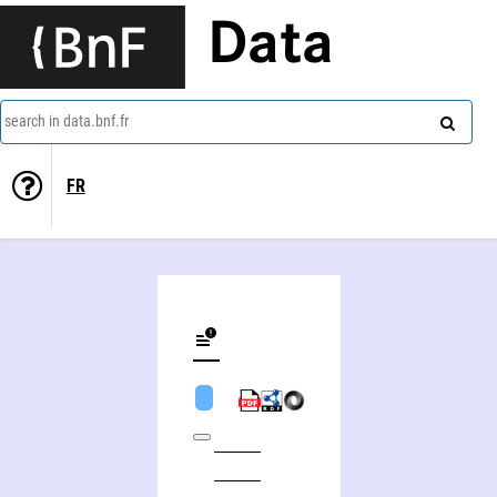
Data
search in data.bnf.fr
FR