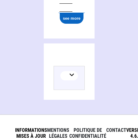
0000 0000 7977 2329
see more
INFORMATIONS
MENTIONS
POLITIQUE DE
CONTACT
VERS
MISES À JOUR
LÉGALES
CONFIDENTIALITÉ
4.6