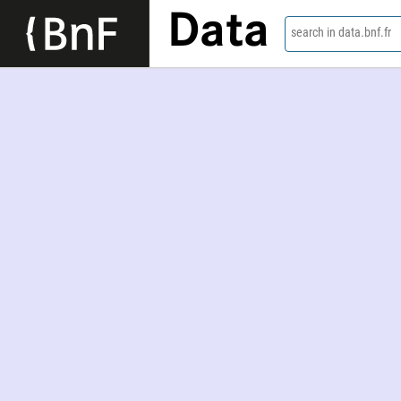
Data
search in data.bnf.fr