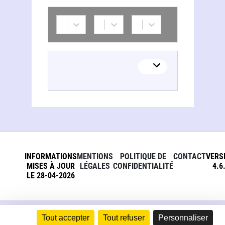
Gladys M. Gacharná G.
INFORMATIONS
MENTIONS
POLITIQUE DE
CONTACT
VERS
MISES À JOUR
LÉGALES
CONFIDENTIALITÉ
4.6
LE 28-04-2026
Tout accepter
Tout refuser
Personnaliser