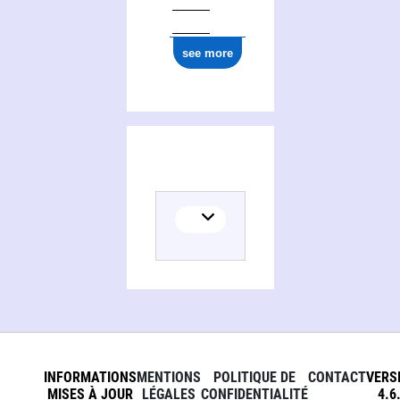
see more
INFORMATIONS
MENTIONS
POLITIQUE DE
CONTACT
VERS
MISES À JOUR
LÉGALES
CONFIDENTIALITÉ
4.6