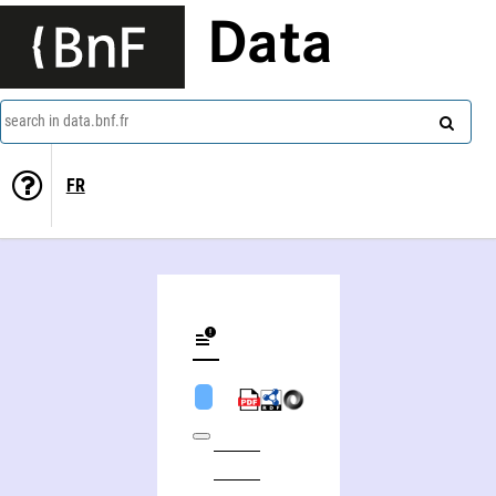
Data
search in data.bnf.fr
FR