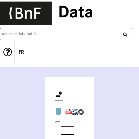
Data
search in data.bnf.fr
FR