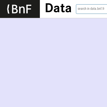
Data
search in data.bnf.fr