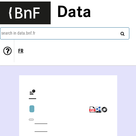
Data
search in data.bnf.fr
FR