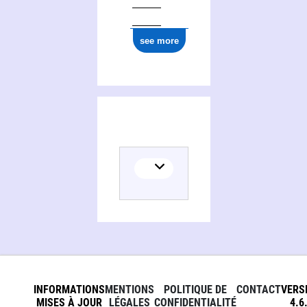
see more
INFORMATIONS
MENTIONS
POLITIQUE DE
CONTACT
VERS
MISES À JOUR
LÉGALES
CONFIDENTIALITÉ
4.6