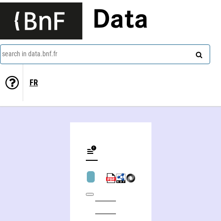
Data
search in data.bnf.fr
FR