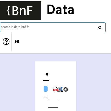
Data
search in data.bnf.fr
FR