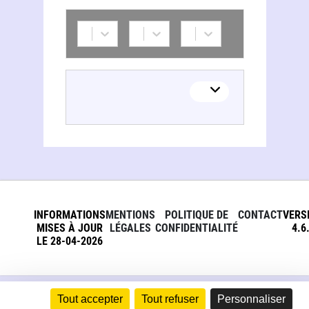
INFORMATIONS
MENTIONS
POLITIQUE DE
CONTACT
VERS
MISES À JOUR
LÉGALES
CONFIDENTIALITÉ
4.6
LE 28-04-2026
Tout accepter
Tout refuser
Personnaliser