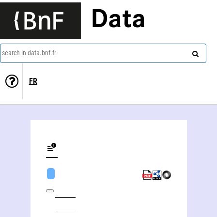
Data
search in data.bnf.fr
FR