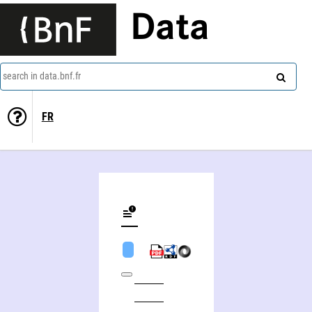
Data
search in data.bnf.fr
FR