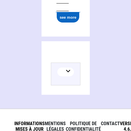
see more
INFORMATIONS
MENTIONS
POLITIQUE DE
CONTACT
VERS
MISES À JOUR
LÉGALES
CONFIDENTIALITÉ
4.6