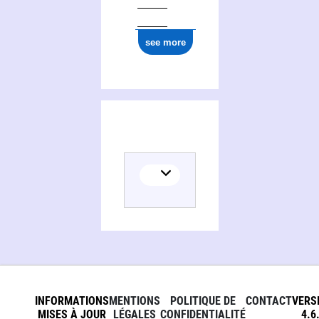
see more
INFORMATIONS
MENTIONS
POLITIQUE DE
CONTACT
VERS
MISES À JOUR
LÉGALES
CONFIDENTIALITÉ
4.6